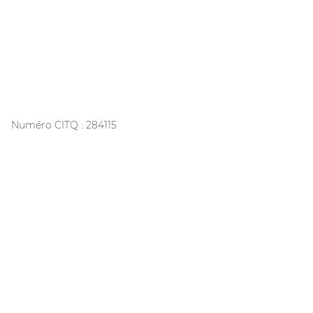
Spa extérieur privé
Table de jeux
Télévision avec câble
Wifi
Numéro CITQ : 284115